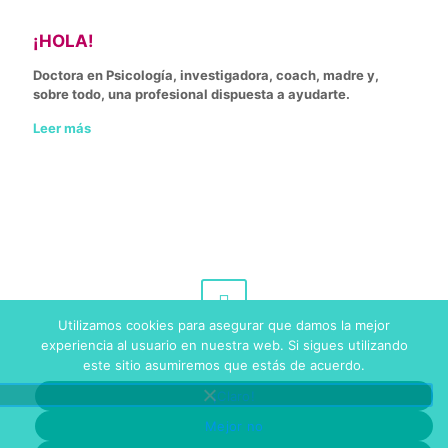
¡HOLA!
Doctora en Psicología, investigadora, coach, madre y,
sobre todo, una profesional dispuesta a ayudarte.
Leer más
Utilizamos cookies para asegurar que damos la mejor
experiencia al usuario en nuestra web. Si sigues utilizando
© 2020 Nuria Benedito. All Rights Reserved. Hecho con
este sitio asumiremos que estás de acuerdo.
❤ por
Behind
.
¡Claro!
Aviso Legal
Política de Cookies
Política de Privacidad
Mejor no