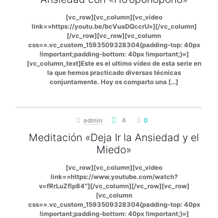
[vc_row][vc_column][vc_video
link=»https://youtu.be/bcVuaDQccrU»][/vc_column]
[/vc_row][vc_row][vc_column
css=».vc_custom_1593509328304{padding-top: 40px
!important;padding-bottom: 40px !important;}»]
[vc_column_text]Este es el ultimo vídeo de esta serie en
la que hemos practicado diversas técnicas
conjuntamente. Hoy os comparto una
[…]
admin
4
0
Meditación «Deja Ir la Ansiedad y el
Miedo»
[vc_row][vc_column][vc_video
link=»https://www.youtube.com/watch?
v=fRrLuZflp84″][/vc_column][/vc_row][vc_row]
[vc_column
css=».vc_custom_1593509328304{padding-top: 40px
!important;padding-bottom: 40px !important;}»]