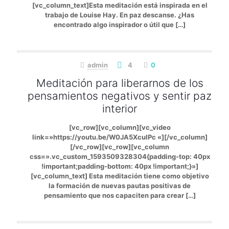
[vc_column_text]Esta meditación está inspirada en el
trabajo de Louise Hay. En paz descanse. ¿Has
encontrado algo inspirador o útil que
[…]
admin
4
0
Meditación para liberarnos de los
pensamientos negativos y sentir paz
interior
[vc_row][vc_column][vc_video
link=»https://youtu.be/W0JA5XculPc «][/vc_column]
[/vc_row][vc_row][vc_column
css=».vc_custom_1593509328304{padding-top: 40px
!important;padding-bottom: 40px !important;}»]
[vc_column_text] Esta meditación tiene como objetivo
la formación de nuevas pautas positivas de
pensamiento que nos capaciten para crear
[…]