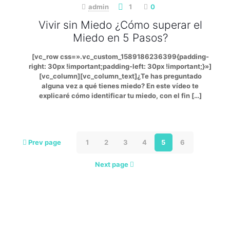
admin
1
0
Vivir sin Miedo ¿Cómo superar el
Miedo en 5 Pasos?
[vc_row css=».vc_custom_1589186236399{padding-
right: 30px !important;padding-left: 30px !important;}»]
[vc_column][vc_column_text]¿Te has preguntado
alguna vez a qué tienes miedo? En este vídeo te
explicaré cómo identificar tu miedo, con el fin
[…]
Prev page
1
2
3
4
5
6
Next page