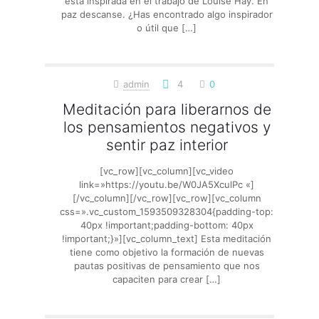
está inspirada en el trabajo de Louise Hay. En
paz descanse. ¿Has encontrado algo inspirador
o útil que
[…]
admin
4
0
Meditación para liberarnos de
los pensamientos negativos y
sentir paz interior
[vc_row][vc_column][vc_video
link=»https://youtu.be/W0JA5XculPc «]
[/vc_column][/vc_row][vc_row][vc_column
css=».vc_custom_1593509328304{padding-top:
40px !important;padding-bottom: 40px
!important;}»][vc_column_text] Esta meditación
tiene como objetivo la formación de nuevas
pautas positivas de pensamiento que nos
capaciten para crear
[…]