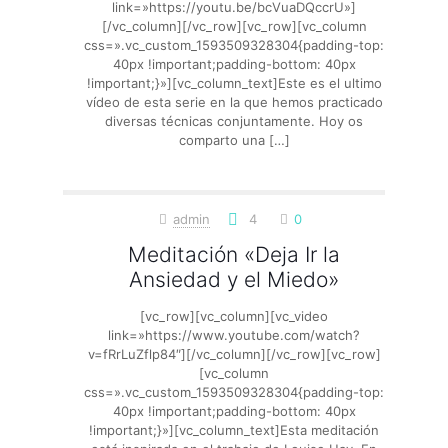
link=»https://youtu.be/bcVuaDQccrU»]
[/vc_column][/vc_row][vc_row][vc_column
css=».vc_custom_1593509328304{padding-top:
40px !important;padding-bottom: 40px
!important;}»][vc_column_text]Este es el ultimo
vídeo de esta serie en la que hemos practicado
diversas técnicas conjuntamente. Hoy os
comparto una
[…]
admin
4
0
Meditación «Deja Ir la
Ansiedad y el Miedo»
[vc_row][vc_column][vc_video
link=»https://www.youtube.com/watch?
v=fRrLuZflp84″][/vc_column][/vc_row][vc_row]
[vc_column
css=».vc_custom_1593509328304{padding-top:
40px !important;padding-bottom: 40px
!important;}»][vc_column_text]Esta meditación