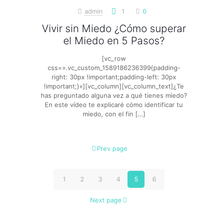
admin
1
0
Vivir sin Miedo ¿Cómo superar
el Miedo en 5 Pasos?
[vc_row
css=».vc_custom_1589186236399{padding-
right: 30px !important;padding-left: 30px
!important;}»][vc_column][vc_column_text]¿Te
has preguntado alguna vez a qué tienes miedo?
En este vídeo te explicaré cómo identificar tu
miedo, con el fin
[…]
Prev page
1
2
3
4
5
6
Next page